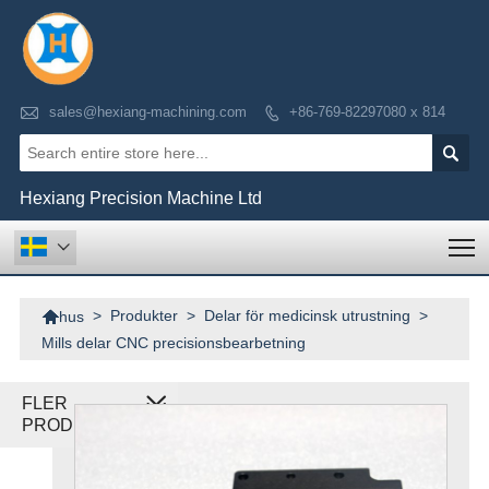

sales@hexiang-machining.com
+86-769-82297080 x 814


Hexiang Precision Machine Ltd
T


>
Produkter
>
Delar för medicinsk utrustning
>
hus
Mills delar CNC precisionsbearbetning
FLER
PRODUKTER